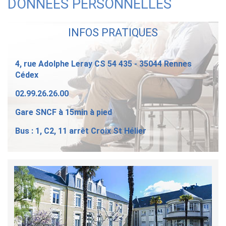
DONNÉES PERSONNELLES
INFOS PRATIQUES
4, rue Adolphe Leray CS 54 435 - 35044 Rennes
Cédex
02.99.26.26.00
Gare SNCF à 15min à pied
Bus : 1, C2, 11 arrêt Croix St Hélier