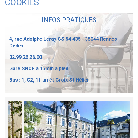
COOKIES
INFOS PRATIQUES
4, rue Adolphe Leray CS 54 435 - 35044 Rennes
Cédex
02.99.26.26.00
Gare SNCF à 15min à pied
Bus : 1, C2, 11 arrêt Croix St Hélier